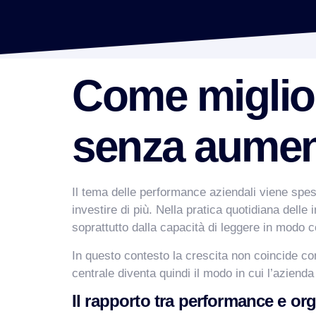
Come miglior
senza aument
Il tema delle performance aziendali viene spess
investire di più. Nella pratica quotidiana del
soprattutto dalla capacità di leggere in modo co
In questo contesto la crescita non coincide con
centrale diventa quindi il modo in cui l’azienda
Il rapporto tra performance e or