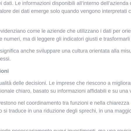
i dati. Le informazioni disponibili all’interno dell’aziend
alore dei dati emerge solo quando vengono interpretati cor
videnziano come le aziende che utilizzano i dati per orien
 numeri, ma di leggere gli indicatori giusti e trasformarli
significa anche sviluppare una cultura orientata alla m
essi.
ioni
ualità delle decisioni. Le imprese che riescono a miglio
onale chiaro, basato su informazioni affidabili e su una 
nvestono nel coordinamento tra funzioni e nella chiarezza
sto si traduce in una riduzione degli sprechi, in una maggi
chiede necessariamente nuovi investimenti, ma una revisi