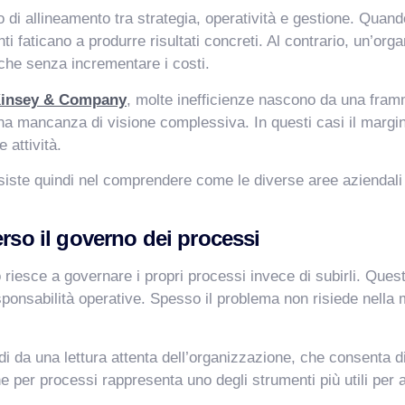
llo di allineamento tra strategia, operatività e gestione. Qu
nti faticano a produrre risultati concreti. Al contrario, un’o
nche senza incrementare i costi.
insey & Company
, molte inefficienze nascono da una fram
a mancanza di visione complessiva. In questi casi il margine
 attività.
iste quindi nel comprendere come le diverse aree aziendali 
erso il governo dei processi
iesce a governare i propri processi invece di subirli. Questo
esponsabilità operative. Spesso il problema non risiede nella
i da una lettura attenta dell’organizzazione, che consenta di
ne per processi rappresenta uno degli strumenti più utili per 