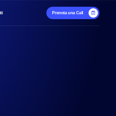
ti
Prenota una Call