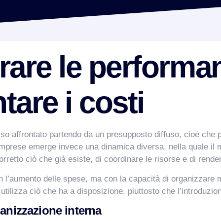
are le performan
are i costi
o affrontato partendo da un presupposto diffuso, cioè che per
le imprese emerge invece una dinamica diversa, nella quale i
rretto ciò che già esiste, di coordinare le risorse e di render
 l’aumento delle spese, ma con la capacità di organizzare meg
 utilizza ciò che ha a disposizione, piuttosto che l’introduzi
ganizzazione interna