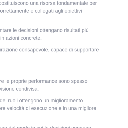
a costituiscono una risorsa fondamentale per
rettamente e collegati agli obiettivi
tare le decisioni ottengano risultati più
 in azioni concrete.
isurazione consapevole, capace di supportare
rare le proprie performance sono spesso
visione condivisa.
 dei ruoli ottengono un miglioramento
ore velocità di esecuzione e in una migliore
one del modo in cui le decisioni vengono