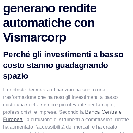
generano rendite
automatiche con
Vismarcorp
Perché gli investimenti a basso
costo stanno guadagnando
spazio
VismarChat
AI Agent
Il contesto dei mercati finanziari ha subito una
Salve! Sono VismarChat, l'agente AI di Vismarcorp. In
trasformazione che ha reso gli investimenti a basso
cosa possiamo esserti utile?
costo una scelta sempre più rilevante per famiglie,
Banca Centrale
professionisti e imprese. Secondo la
Europea
, la diffusione di strumenti a commissioni ridotte
ha aumentato l’accessibilità dei mercati e ha creato