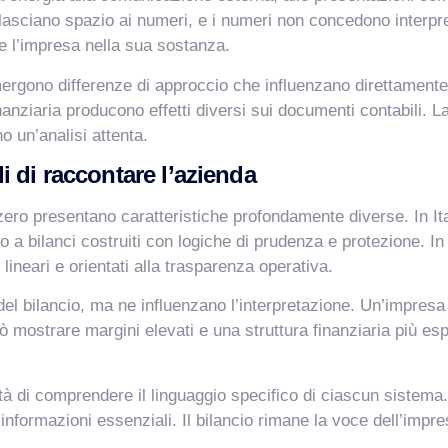
e lasciano spazio ai numeri, e i numeri non concedono interpr
 l’impresa nella sua sostanza.
rgono differenze di approccio che influenzano direttamente il
finanziaria producono effetti diversi sui documenti contabili. L
no un’analisi attenta.
 di raccontare l’azienda
izzero presentano caratteristiche profondamente diverse. In It
a bilanci costruiti con logiche di prudenza e protezione. In 
ineari e orientati alla trasparenza operativa.
l bilancio, ma ne influenzano l’interpretazione. Un’impresa i
uò mostrare margini elevati e una struttura finanziaria più e
cità di comprendere il linguaggio specifico di ciascun sistem
 informazioni essenziali. Il bilancio rimane la voce dell’imp