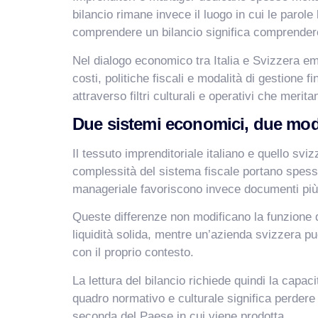
bilancio rimane invece il luogo in cui le parol
comprendere un bilancio significa comprendere
Nel dialogo economico tra Italia e Svizzera eme
costi, politiche fiscali e modalità di gestione 
attraverso filtri culturali e operativi che merita
Due sistemi economici, due modi
Il tessuto imprenditoriale italiano e quello sv
complessità del sistema fiscale portano spesso 
manageriale favoriscono invece documenti più l
Queste differenze non modificano la funzione de
liquidità solida, mentre un’azienda svizzera p
con il proprio contesto.
La lettura del bilancio richiede quindi la capa
quadro normativo e culturale significa perdere
seconda del Paese in cui viene prodotta.