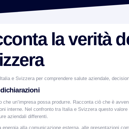
acconta la verità d
vizzera
 Italia e Svizzera per comprendere salute aziendale, decision
 dichiarazioni
ero che un’impresa possa produrre. Racconta ciò che è avven
izioni interne. Nel confronto tra Italia e Svizzera questo valo
e aziendali differenti.
nergia alla comunicazione esterna, alle presentazioni comme