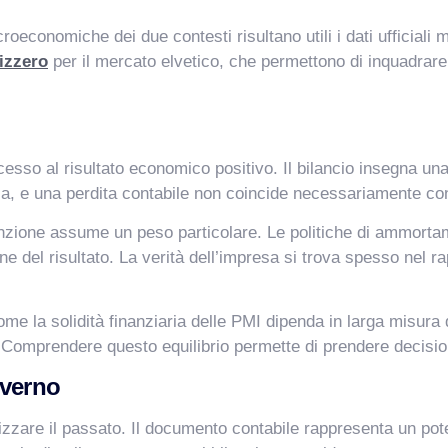
economiche dei due contesti risultano utili i dati ufficiali m
vizzero
per il mercato elvetico, che permettono di inquadrare
esso al risultato economico positivo. Il bilancio insegna una 
ia, e una perdita contabile non coincide necessariamente con
tinzione assume un peso particolare. Le politiche di ammorta
ne del risultato. La verità dell’impresa si trova spesso nel r
e la solidità finanziaria delle PMI dipenda in larga misura d
 Comprendere questo equilibrio permette di prendere decision
overno
lizzare il passato. Il documento contabile rappresenta un po