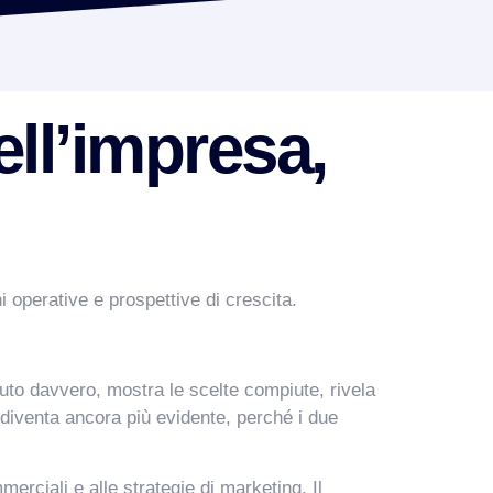
ell’impresa,
i operative e prospettive di crescita.
uto davvero, mostra le scelte compiute, rivela
re diventa ancora più evidente, perché i due
rciali e alle strategie di marketing. Il