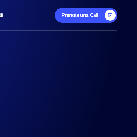
ti
Prenota una Call