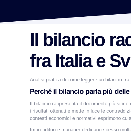
Il bilancio r
fra Italia e S
Analisi pratica di come leggere un bilancio tra
Perché il bilancio parla più delle
Il bilancio rappresenta il documento più sinc
i risultati ottenuti e mette in luce le contradd
contesti economici e normativi esprimono cultur
Imprenditori e manager dedicano spesso molta e