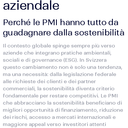
aziendale
Perché le PMI hanno tutto da
guadagnare dalla sostenibilità
Il contesto globale spinge sempre più verso
aziende che integrano pratiche ambientali,
VismarChat
AI Agent
sociali e di governance (ESG). In Svizzera
questo cambiamento non è solo una tendenza,
ma una necessità: dalla legislazione federale
Salve! Sono VismarChat, l'agente AI di Vismarcorp.
In cosa possiamo esserti utile?
alle richieste dei clienti e dei partner
commerciali, la sostenibilità diventa criterio
fondamentale per restare competitivi. Le PMI
che abbracciano la sostenibilità beneficiano di
migliori opportunità di finanziamento, riduzione
dei rischi, accesso a mercati internazionali e
maggiore appeal verso investitori attenti