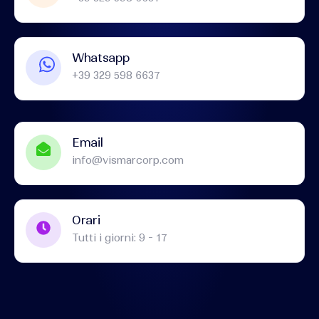
Whatsapp
+39 329 598 6637
Email
info@vismarcorp.com
Orari
Tutti i giorni: 9 - 17