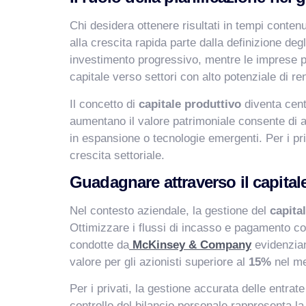
Chi desidera ottenere risultati in tempi contenu
alla crescita rapida parte dalla definizione degl
investimento progressivo, mentre le imprese poss
capitale verso settori con alto potenziale di r
Il concetto di
capitale produttivo
diventa centr
aumentano il valore patrimoniale consente di ac
in espansione o tecnologie emergenti. Per i priv
crescita settoriale.
Guadagnare attraverso il capitale
Nel contesto aziendale, la gestione del
capita
Ottimizzare i flussi di incasso e pagamento cons
condotte da
McKinsey & Company
evidenzian
valore per gli azionisti superiore al
15%
nel me
Per i privati, la gestione accurata delle entrate
controllo del bilancio personale rappresenta la