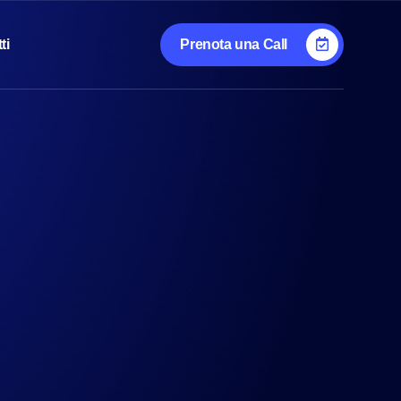
ti
Prenota una Call