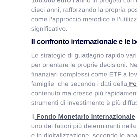
100.000 euro
l’anno in progetti con 
dieci anni, rafforzando la propria p
come l’approccio metodico e l’utiliz
significativo.
Il confronto internazionale e le b
Le strategie di guadagno rapido varian
per orientare le proprie decisioni. Neg
finanziari complessi come ETF a leva
famiglie, che secondo i dati della
Fe
contenuto ma cresce più rapidamente 
strumenti di investimento è più diffu
Il
Fondo Monetario Internazionale
uno dei fattori più determinanti nel
e in digitalizzazione, secondo le anal