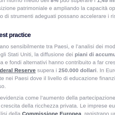
un ritorno medio dell’
8%
può superare i
1,45 mi
osizione patrimoniale e ampliando la capacità 
zo di strumenti adeguati possano accelerare i r
est practice
o sensibilmente tra Paesi, e l’analisi dei modell
li Stati Uniti, la diffusione dei
piani di accum
 e fondi alternativi hanno contribuito a far cre
deral Reserve
supera i
250.000 dollari
. In Eu
nei Paesi dove il livello di educazione finanzia
so.
evidenzia come l’aumento della partecipazione a
la crescita della ricchezza privata. Le imprese 
isi della
Commissione Europea
, registrano u