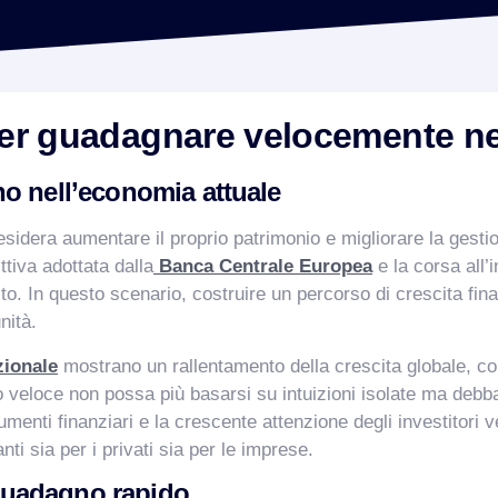
per guadagnare velocemente n
o nell’economia attuale
sidera aumentare il proprio patrimonio e migliorare la gestio
ttiva adottata dalla
Banca Centrale Europea
e la corsa all’
to. In questo scenario, costruire un percorso di crescita fi
nità.
zionale
mostrano un rallentamento della crescita globale, co
veloce non possa più basarsi su intuizioni isolate ma debba 
rumenti finanziari e la crescente attenzione degli investitori 
ti sia per i privati sia per le imprese.
l guadagno rapido