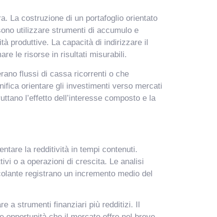
ra. La costruzione di un portafoglio orientato
ossono utilizzare strumenti di accumulo e
à produttive. La capacità di indirizzare il
 le risorse in risultati misurabili.
rano flussi di cassa ricorrenti o che
ifica orientare gli investimenti verso mercati
uttano l’effetto dell’interesse composto e la
ntare la redditività in tempi contenuti.
ivi o a operazioni di crescita. Le analisi
colante registrano un incremento medio del
e a strumenti finanziari più redditizi. Il
le opportunità che il mercato offre nel breve