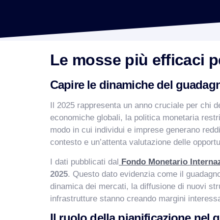
Le mosse più efficaci 
Capire le dinamiche del guadagn
Il 2025 rappresenta un anno cruciale per chi de
economiche globali, la politica monetaria restri
modo in cui individui e imprese generano reddi
contesto e un’attenta valutazione delle opportu
I dati pubblicati dal
Fondo Monetario Interna
2025
. Questo dato evidenzia come il guadagno 
dinamica dei mercati, la diffusione di nuovi st
infrastrutture stanno creando margini interessan
Il ruolo della pianificazione ne