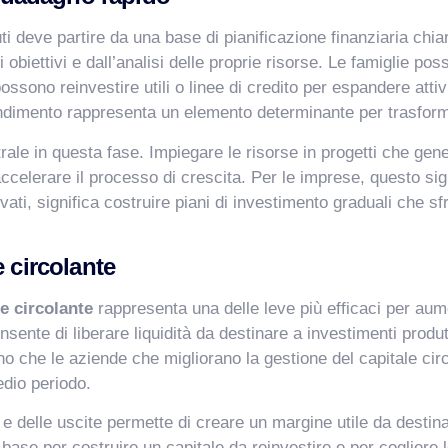
ti deve partire da una base di pianificazione finanziaria chia
i obiettivi e dall’analisi delle proprie risorse. Le famiglie p
ono reinvestire utili o linee di credito per espandere attivit
endimento rappresenta un elemento determinante per trasformare
ale in questa fase. Impiegare le risorse in progetti che gene
celerare il processo di crescita. Per le imprese, questo sign
ati, significa costruire piani di investimento graduali che sfr
 circolante
le circolante
rappresenta una delle leve più efficaci per aume
ente di liberare liquidità da destinare a investimenti produtt
o che le aziende che migliorano la gestione del capitale cir
dio periodo.
 e delle uscite permette di creare un margine utile da destinar
 base per costruire un capitale da reinvestire e per cogliere 