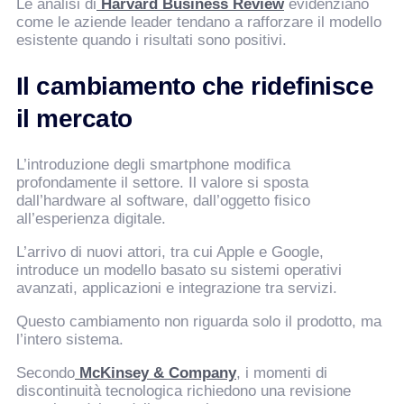
Le analisi di
Harvard Business Review
evidenziano
come le aziende leader tendano a rafforzare il modello
esistente quando i risultati sono positivi.
Il cambiamento che ridefinisce
VismarChat
AI Agent
il mercato
Salve! Sono VismarChat, l'agente AI di Vismarcorp. In
L’introduzione degli smartphone modifica
cosa possiamo esserti utile?
profondamente il settore. Il valore si sposta
dall’hardware al software, dall’oggetto fisico
all’esperienza digitale.
L’arrivo di nuovi attori, tra cui Apple e Google,
introduce un modello basato su sistemi operativi
avanzati, applicazioni e integrazione tra servizi.
Questo cambiamento non riguarda solo il prodotto, ma
l’intero sistema.
Secondo
McKinsey & Company
, i momenti di
discontinuità tecnologica richiedono una revisione