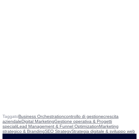
Taggato
Business Orchestration
controllo di gestione
crescita
aziendale
Digital Marketing
Gestione operativa & Progetti
speciali
Lead Management & Funnel Optimization
Marketing
strategico & Branding
SEO Strategy
Strategia digitale & sviluppo web