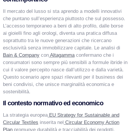
Il mercato del lusso si sta aprendo a modelli innovativi
che puntano sull’esperienza piuttosto che sul possesso.
VismarChat
AI Agent
L’accesso temporaneo a beni di alto profilo, dalle borse
ai gioielli fino agli orologi, diventa una pratica diffusa
soprattutto tra le nuove generazioni che ricercano
Salve! Sono VismarChat, l'agente AI di Vismarcorp. In
esclusività senza immobilizzare capitale. Le analisi di
cosa possiamo esserti utile?
Bain & Company
con
Altagamma
confermano che i
consumatori sono sempre più sensibili a formule ibride in
cui il valore percepito nasce dall’utilizzo e dalla varietà.
Questo scenario apre spazi rilevanti per il business dei
beni condivisi, che unisce marginalità economica e
sostenibilità.
Il contesto normativo ed economico
La strategia europea
EU Strategy for Sustainable and
Circular Textiles
inserita nel
Circular Economy Action
Plan
promuove durabilità e tracciabilità dei prodotti.