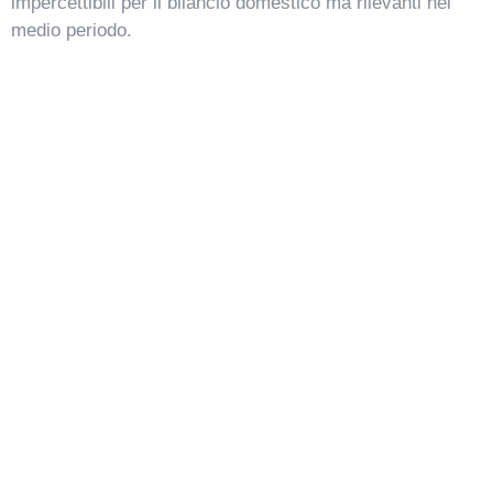
impercettibili per il bilancio domestico ma rilevanti nel
medio periodo.