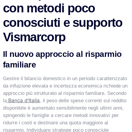
con metodi poco
conosciuti e supporto
Vismarcorp
Il nuovo approccio al risparmio
familiare
Gestire il bilancio domestico in un periodo caratterizzato
VismarChat
AI Agent
da inflazione elevata e incertezza economica richiede un
approccio più strutturato al risparmio familiare. Secondo
Salve! Sono VismarChat, l'agente AI di Vismarcorp. In
Banca d’Italia
la
, il peso delle spese correnti sul reddito
cosa possiamo esserti utile?
disponibile è aumentato sensibilmente negli ultimi anni,
spingendo le famiglie a cercare metodi innovativi per
ridurre i costi e destinare una quota maggiore al
risparmio. Individuare strategie poco conosciute