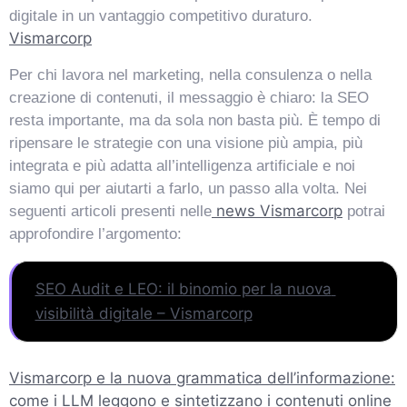
digitale in un vantaggio competitivo duraturo.
Vismarcorp
Per chi lavora nel marketing, nella consulenza o nella
creazione di contenuti, il messaggio è chiaro: la SEO
resta importante, ma da sola non basta più. È tempo di
ripensare le strategie con una visione più ampia, più
integrata e più adatta all’intelligenza artificiale e noi
siamo qui per aiutarti a farlo, un passo alla volta. Nei
news Vismarcorp
seguenti articoli presenti nelle
potrai
approfondire l’argomento:
SEO Audit e LEO: il binomio per la nuova 
visibilità digitale – Vismarcorp
Vismarcorp e la nuova grammatica dell’informazione:
come i LLM leggono e sintetizzano i contenuti online