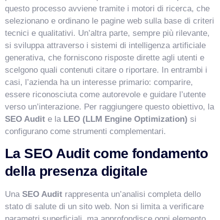
questo processo avviene tramite i motori di ricerca, che
selezionano e ordinano le pagine web sulla base di criteri
tecnici e qualitativi. Un’altra parte, sempre più rilevante,
si sviluppa attraverso i sistemi di intelligenza artificiale
generativa, che forniscono risposte dirette agli utenti e
scelgono quali contenuti citare o riportare. In entrambi i
casi, l’azienda ha un interesse primario: comparire,
essere riconosciuta come autorevole e guidare l’utente
verso un’interazione. Per raggiungere questo obiettivo, la
SEO Audit
e la
LEO (LLM Engine Optimization)
si
VismarChat
AI Agent
configurano come strumenti complementari.
La SEO Audit come fondamento
Salve! Sono VismarChat, l'agente AI di Vismarcorp. In
cosa possiamo esserti utile?
della presenza digitale
Una
SEO Audit
rappresenta un’analisi completa dello
stato di salute di un sito web. Non si limita a verificare
parametri superficiali, ma approfondisce ogni elemento