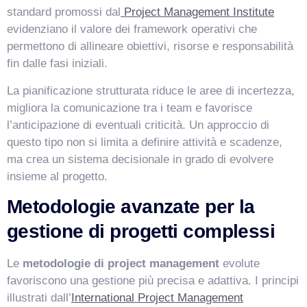
standard promossi dal
Project Management Institute
evidenziano il valore dei framework operativi che
permettono di allineare obiettivi, risorse e responsabilità
fin dalle fasi iniziali.
La pianificazione strutturata riduce le aree di incertezza,
migliora la comunicazione tra i team e favorisce
VismarChat
l’anticipazione di eventuali criticità. Un approccio di
AI Agent
questo tipo non si limita a definire attività e scadenze,
ma crea un sistema decisionale in grado di evolvere
Salve! Sono VismarChat, l'agente AI di Vismarcorp. In
insieme al progetto.
cosa possiamo esserti utile?
Metodologie avanzate per la
gestione di progetti complessi
Le
metodologie di project management
evolute
favoriscono una gestione più precisa e adattiva. I principi
illustrati dall’
International Project Management