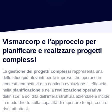
Vismarcorp e l’approccio per
pianificare e realizzare progetti
complessi
La
gestione dei progetti complessi
rappresenta una
delle sfide più rilevanti per le imprese che operano in
contesti competitivi e in continua evoluzione. L’efficacia
nella
pianificazione
e nella
realizzazione operativa
definisce la solidità dell’intera struttura aziendale e incide
in modo diretto sulla capacità di rispettare tempi, costi e
risultati attesi.