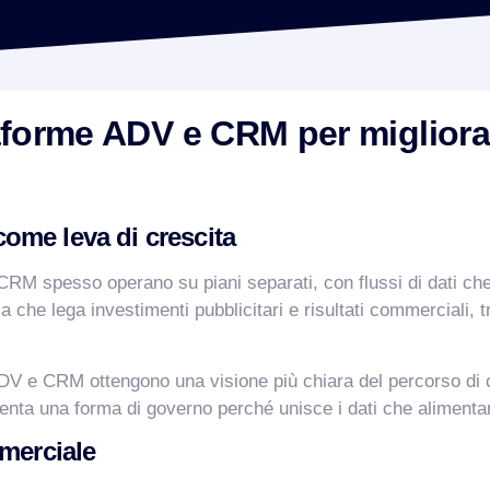
aforme ADV e CRM per migliora
ome leva di crescita
i CRM spesso operano su piani separati, con flussi di dati che
ca che lega investimenti pubblicitari e risultati commerciali,
ADV e CRM ottengono una visione più chiara del percorso di 
nta una forma di governo perché unisce i dati che alimentan
mmerciale