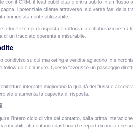
con il CRM, il lead pubblicitario entra subito in un flusso o
na il potenziale cliente attraverso le diverse fasi della tr
enta immediatamente utilizzabile.
ne riduce i tempi di risposta e rafforza la collaborazione tra t
 di un tracciato coerente e misurabile.
ndite
 condiviso su cui marketing e vendite agiscono in sincronia
e follow up e chiusure. Questo favorisce un passaggio dirett
hitetture integrate migliorano la qualità dei flussi e acceler
erciale e aumenta la capacità di risposta.
i
e l’intero ciclo di vita del contatto, dalla prima interazione
 e verificabili, alimentando dashboard e report dinamici che s