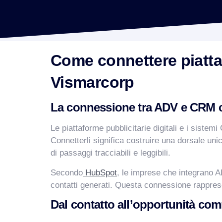
Come connettere piatt
Vismarcorp
La connessione tra ADV e CRM c
Le piattaforme pubblicitarie digitali e i sistem
Connetterli significa costruire una dorsale uni
di passaggi tracciabili e leggibili.
Secondo
HubSpot
, le imprese che integrano 
contatti generati. Questa connessione rapprese
Dal contatto all’opportunità co