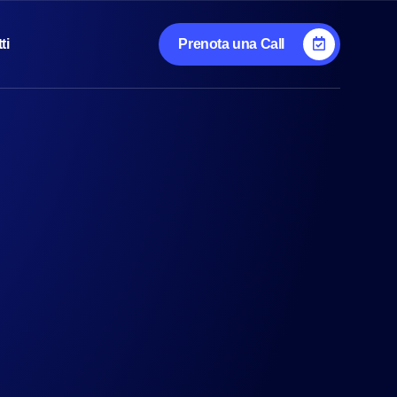
ti
Prenota una Call