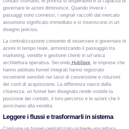
contatti sfumano, le priorità si disperdono e la capacità di
governare le azioni diminuisce. Quando invece i
passaggi sono connessi, i segnali raccolti dal mercato
assumono significato immediato e si inseriscono in un
disegno preciso.
La centralizzazione consente di osservare e governare le
azioni in tempo reale, armonizzando il passaggio tra
marketing, vendite e gestione clienti in un’unica
architettura operativa. Secondo
HubSpot
, le imprese che
hanno adottato funnel integrati hanno registrato
VismarChat
AI Agent
incrementi sensibili nei tassi di conversione e riduzioni
dei costi di acquisizione. La differenza nasce dalla
Salve! Sono VismarChat, l'agente AI di Vismarcorp. In
chiarezza: un funnel ben disegnato rende visibile la
cosa possiamo esserti utile?
posizione dei contatti, il loro percorso e le azioni che li
avvicinano alla vendita.
Leggere i flussi e trasformarli in sistema
Costruire un funnel centralizzato richiede una lettura