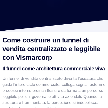
Come costruire un funnel di
vendita centralizzato e leggibile
con Vismarcorp
Il funnel come architettura commerciale viva
Un funnel di vendita centralizzato diventa l’ossatura che
guida l’intero ciclo commerciale, collega segnali esterni e
processi interni, ordina i flussi e dà forma a un percorso
leggibile per chi governa le attività aziendali. Quando la
struttura è frammentata, la percezione si indebolisce, i