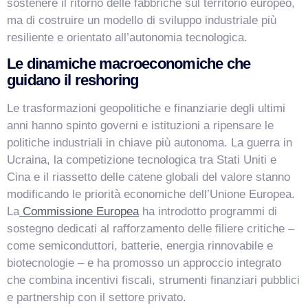
sostenere il ritorno delle fabbriche sul territorio europeo,
ma di costruire un modello di sviluppo industriale più
resiliente e orientato all’autonomia tecnologica.
Le dinamiche macroeconomiche che
guidano il reshoring
Le trasformazioni geopolitiche e finanziarie degli ultimi
anni hanno spinto governi e istituzioni a ripensare le
politiche industriali in chiave più autonoma. La guerra in
Ucraina, la competizione tecnologica tra Stati Uniti e
Cina e il riassetto delle catene globali del valore stanno
VismarChat
AI Agent
modificando le priorità economiche dell’Unione Europea.
La
Commissione Europea
ha introdotto programmi di
Salve! Sono VismarChat, l'agente AI di Vismarcorp. In
sostegno dedicati al rafforzamento delle filiere critiche –
cosa possiamo esserti utile?
come semiconduttori, batterie, energia rinnovabile e
biotecnologie – e ha promosso un approccio integrato
che combina incentivi fiscali, strumenti finanziari pubblici
e partnership con il settore privato.