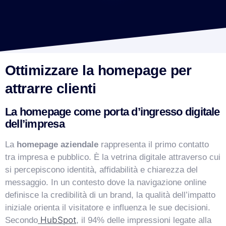
Ottimizzare la homepage per
attrarre clienti
La homepage come porta d’ingresso digitale
dell’impresa
La
homepage aziendale
rappresenta il primo contatto
tra impresa e pubblico. È la vetrina digitale attraverso cui
si percepiscono identità, affidabilità e chiarezza del
messaggio. In un contesto dove la navigazione online
definisce la credibilità di un brand, la qualità dell’impatto
iniziale orienta il visitatore e influenza le sue decisioni.
HubSpot
Secondo
, il 94% delle impressioni legate alla