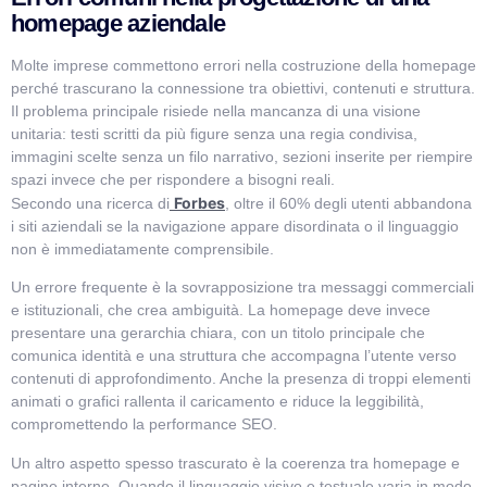
homepage aziendale
Molte imprese commettono errori nella costruzione della homepage
perché trascurano la connessione tra obiettivi, contenuti e struttura.
Il problema principale risiede nella mancanza di una visione
unitaria: testi scritti da più figure senza una regia condivisa,
immagini scelte senza un filo narrativo, sezioni inserite per riempire
spazi invece che per rispondere a bisogni reali.
Forbes
Secondo una ricerca di
, oltre il 60% degli utenti abbandona
i siti aziendali se la navigazione appare disordinata o il linguaggio
non è immediatamente comprensibile.
Un errore frequente è la sovrapposizione tra messaggi commerciali
e istituzionali, che crea ambiguità. La homepage deve invece
presentare una gerarchia chiara, con un titolo principale che
comunica identità e una struttura che accompagna l’utente verso
contenuti di approfondimento. Anche la presenza di troppi elementi
animati o grafici rallenta il caricamento e riduce la leggibilità,
compromettendo la performance SEO.
Un altro aspetto spesso trascurato è la coerenza tra homepage e
pagine interne. Quando il linguaggio visivo e testuale varia in modo