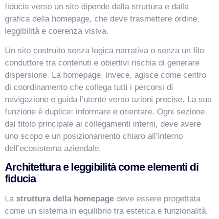
fiducia verso un sito dipende dalla struttura e dalla
grafica della homepage, che deve trasmettere ordine,
leggibilità e coerenza visiva.
Un sito costruito senza logica narrativa o senza un filo
conduttore tra contenuti e obiettivi rischia di generare
dispersione. La homepage, invece, agisce come centro
di coordinamento che collega tutti i percorsi di
navigazione e guida l’utente verso azioni precise. La sua
funzione è duplice: informare e orientare. Ogni sezione,
dal titolo principale ai collegamenti interni, deve avere
uno scopo e un posizionamento chiaro all’interno
dell’ecosistema aziendale.
VismarChat
AI Agent
Architettura e leggibilità come elementi di
fiducia
Salve! Sono VismarChat, l'agente AI di Vismarcorp. In
cosa possiamo esserti utile?
La
struttura della homepage
deve essere progettata
come un sistema in equilibrio tra estetica e funzionalità.