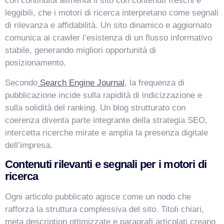
con continuità alimenta il sito con contenuti freschi e
leggibili, che i motori di ricerca interpretano come segnali
di rilevanza e affidabilità. Un sito dinamico e aggiornato
comunica ai crawler l’esistenza di un flusso informativo
stabile, generando migliori opportunità di
VismarChat
AI Agent
posizionamento.
Secondo
Search Engine Journal
, la frequenza di
Salve! Sono VismarChat, l'agente AI di Vismarcorp. In
pubblicazione incide sulla rapidità di indicizzazione e
cosa possiamo esserti utile?
sulla solidità del ranking. Un blog strutturato con
coerenza diventa parte integrante della strategia SEO,
intercetta ricerche mirate e amplia la presenza digitale
dell’impresa.
Contenuti rilevanti e segnali per i motori di
ricerca
Ogni articolo pubblicato agisce come un nodo che
rafforza la struttura complessiva del sito. Titoli chiari,
meta description ottimizzate e paragrafi articolati creano