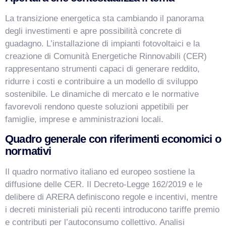
La transizione energetica sta cambiando il panorama
degli investimenti e apre possibilità concrete di
guadagno. L’installazione di impianti fotovoltaici e la
creazione di Comunità Energetiche Rinnovabili (CER)
rappresentano strumenti capaci di generare reddito,
ridurre i costi e contribuire a un modello di sviluppo
sostenibile. Le dinamiche di mercato e le normative
VismarChat
AI Agent
favorevoli rendono queste soluzioni appetibili per
famiglie, imprese e amministrazioni locali.
Salve! Sono VismarChat, l'agente AI di Vismarcorp. In
Quadro generale con riferimenti economici o
cosa possiamo esserti utile?
normativi
Il quadro normativo italiano ed europeo sostiene la
diffusione delle CER. Il Decreto-Legge 162/2019 e le
delibere di ARERA definiscono regole e incentivi, mentre
i decreti ministeriali più recenti introducono tariffe premio
e contributi per l’autoconsumo collettivo. Analisi