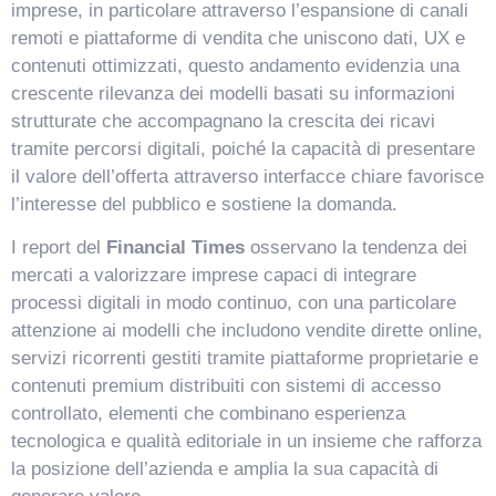
imprese, in particolare attraverso l’espansione di canali
remoti e piattaforme di vendita che uniscono dati, UX e
contenuti ottimizzati, questo andamento evidenzia una
crescente rilevanza dei modelli basati su informazioni
VismarChat
AI Agent
strutturate che accompagnano la crescita dei ricavi
tramite percorsi digitali, poiché la capacità di presentare
il valore dell’offerta attraverso interfacce chiare favorisce
Salve! Sono VismarChat, l'agente AI di Vismarcorp. In
l’interesse del pubblico e sostiene la domanda.
cosa possiamo esserti utile?
I report del
Financial Times
osservano la tendenza dei
mercati a valorizzare imprese capaci di integrare
processi digitali in modo continuo, con una particolare
attenzione ai modelli che includono vendite dirette online,
servizi ricorrenti gestiti tramite piattaforme proprietarie e
contenuti premium distribuiti con sistemi di accesso
controllato, elementi che combinano esperienza
tecnologica e qualità editoriale in un insieme che rafforza
la posizione dell’azienda e amplia la sua capacità di