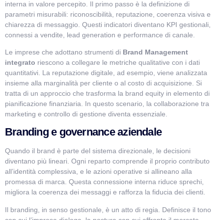
interna in valore percepito. Il primo passo è la definizione di
parametri misurabili: riconoscibilità, reputazione, coerenza visiva e
chiarezza di messaggio. Questi indicatori diventano KPI gestionali,
connessi a vendite, lead generation e performance di canale.
Le imprese che adottano strumenti di
Brand Management
integrato
riescono a collegare le metriche qualitative con i dati
quantitativi. La reputazione digitale, ad esempio, viene analizzata
insieme alla marginalità per cliente o al costo di acquisizione. Si
tratta di un approccio che trasforma la brand equity in elemento di
pianificazione finanziaria. In questo scenario, la collaborazione tra
marketing e controllo di gestione diventa essenziale.
Branding e governance aziendale
Quando il brand è parte del sistema direzionale, le decisioni
diventano più lineari. Ogni reparto comprende il proprio contributo
all’identità complessiva, e le azioni operative si allineano alla
promessa di marca. Questa connessione interna riduce sprechi,
migliora la coerenza dei messaggi e rafforza la fiducia dei clienti.
Il branding, in senso gestionale, è un atto di regia. Definisce il tono
con cui l’impresa dialoga, la postura con cui affronta il mercato,