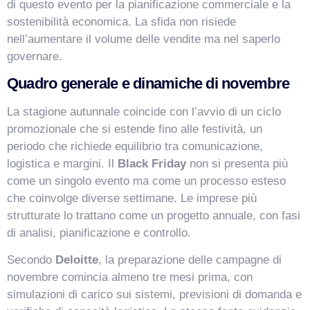
di questo evento per la pianificazione commerciale e la
sostenibilità economica. La sfida non risiede
nell’aumentare il volume delle vendite ma nel saperlo
governare.
Quadro generale e dinamiche di novembre
La stagione autunnale coincide con l’avvio di un ciclo
promozionale che si estende fino alle festività, un
periodo che richiede equilibrio tra comunicazione,
logistica e margini. Il
Black Friday
non si presenta più
come un singolo evento ma come un processo esteso
che coinvolge diverse settimane. Le imprese più
strutturate lo trattano come un progetto annuale, con fasi
VismarChat
AI Agent
di analisi, pianificazione e controllo.
Secondo
Deloitte
, la preparazione delle campagne di
Salve! Sono VismarChat, l'agente AI di Vismarcorp. In
novembre comincia almeno tre mesi prima, con
cosa possiamo esserti utile?
simulazioni di carico sui sistemi, previsioni di domanda e