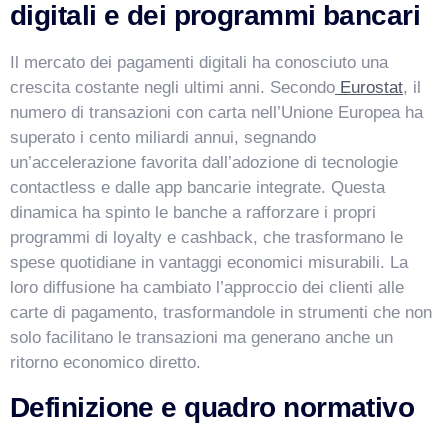
digitali e dei programmi bancari
Il mercato dei pagamenti digitali ha conosciuto una
crescita costante negli ultimi anni. Secondo
Eurostat
, il
numero di transazioni con carta nell’Unione Europea ha
superato i cento miliardi annui, segnando
un’accelerazione favorita dall’adozione di tecnologie
contactless e dalle app bancarie integrate. Questa
dinamica ha spinto le banche a rafforzare i propri
programmi di loyalty e cashback, che trasformano le
VismarChat
AI Agent
spese quotidiane in vantaggi economici misurabili. La
loro diffusione ha cambiato l’approccio dei clienti alle
carte di pagamento, trasformandole in strumenti che non
Salve! Sono VismarChat, l'agente AI di Vismarcorp. In
solo facilitano le transazioni ma generano anche un
cosa possiamo esserti utile?
ritorno economico diretto.
Definizione e quadro normativo