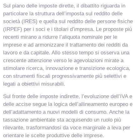
Sul piano delle imposte dirette, il dibattito riguarda in
particolare la struttura dell’imposta sul reddito delle
società (IRES) e quella sul reddito delle persone fisiche
(IRPEF) per i soci e i titolari d’impresa. Le proposte più
recenti mirano a ridurre l’aliquota nominale per le
imprese e ad armonizzare il trattamento dei redditi da
lavoro e da capitale. Allo stesso tempo si osserva una
crescente attenzione verso le agevolazioni mirate a
VismarChat
stimolare ricerca, innovazione e transizione ecologica,
AI Agent
con strumenti fiscali progressivamente più selettivi e
legati a obiettivi misurabili.
Salve! Sono VismarChat, l'agente AI di Vismarcorp. In
cosa possiamo esserti utile?
Sul fronte delle imposte indirette, l’evoluzione dell’IVA e
delle accise segue la logica dell’allineamento europeo e
dell’adattamento a nuovi modelli di consumo. Anche la
tassazione ambientale sta acquisendo un ruolo più
rilevante, trasformandosi da voce marginale a leva per
orientare le scelte produttive delle imprese.