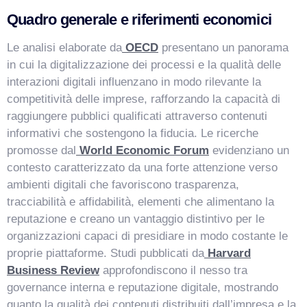
Quadro generale e riferimenti economici
VismarChat
AI Agent
Le analisi elaborate da
OECD
presentano un panorama
in cui la digitalizzazione dei processi e la qualità delle
Salve! Sono VismarChat, l'agente AI di Vismarcorp. In
interazioni digitali influenzano in modo rilevante la
cosa possiamo esserti utile?
competitività delle imprese, rafforzando la capacità di
raggiungere pubblici qualificati attraverso contenuti
informativi che sostengono la fiducia. Le ricerche
promosse dal
World Economic Forum
evidenziano un
contesto caratterizzato da una forte attenzione verso
ambienti digitali che favoriscono trasparenza,
tracciabilità e affidabilità, elementi che alimentano la
reputazione e creano un vantaggio distintivo per le
organizzazioni capaci di presidiare in modo costante le
proprie piattaforme. Studi pubblicati da
Harvard
Business Review
approfondiscono il nesso tra
governance interna e reputazione digitale, mostrando
quanto la qualità dei contenuti distribuiti dall’impresa e la