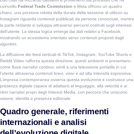
coinvolto
Federal Trade Commission
e Meta offrono un quadro
chiaro, una porzione ridotta della durata della sessione di utilizzo su
Instagram riguarda contenuti pubblicati da persone conosciute, mentre
la parte restante si sviluppa attraverso percorsi costruiti sugli interessi
dell’utente. La stessa logica emerge dai dati relativi a Facebook,
mostrando un ecosistema orientato verso contenuti proposti dagli
algoritmi.
La diffusione dei feed verticali di TikTok, Instagram, YouTube Shorts e
Reddit Video rafforza questa direzione, questi ambienti si presentano
VismarChat
AI Agent
come flussi narrativi continui, simili a una televisione portatile in cui
l’utente attraversa contenuti brevi, visivi e ad alta intensità espressiva.
L’impresa contemporanea osserva questa evoluzione e costruisce una
Salve! Sono VismarChat, l'agente AI di Vismarcorp. In
presenza digitale capace di adattarsi al linguaggio, alla velocità e ai
cosa possiamo esserti utile?
ritmi narrativi propri degli Interest Media, con percorsi che uniscono
visione, identità e presenza editoriale.
Quadro generale, riferimenti
internazionali e analisi
dell’evoluzione digitale