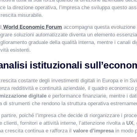
sce la direzione operativa, l’impresa che sviluppa questo ass
escita misurabile.
World Economic Forum
l
accompagna questa evoluzione e 
integrare soluzioni automatizzate diventa un elemento essenzia
glioramento graduale della qualità interna, mentre i canali di
vità esistenti.
alisi istituzionali sull’econom
escita costante degli investimenti digitali in Europa e in Sv
enza redditività e continuità aziendale, il quadro economico
imizzazione digitale
e performance finanziarie, mentre i dati 
 di strumenti che rendono la struttura operativa estremamen
artire, poiché l’impresa che decide di riorganizzare i proces
lienti, fornitori e attività interne, l’attenzione rivolta a
UX
,
a crescita continua e rafforza il
valore d’impresa
in modo p