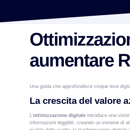
Ottimizzazion
aumentare RO
Una guida che approfondisce cinque leve digital
La crescita del valore a
L’
ottimizzazione digitale
introduce una vision
informazioni leggibili, creando un insieme di 
qualità delle scelte, la trasformazione digital