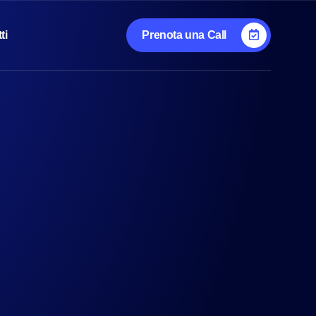
ti
Prenota una Call