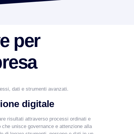
ve per
presa
ssi, dati e strumenti avanzati.
ione digitale
e risultati attraverso processi ordinati e
io che unisce governance e attenzione alla
de di legare strumenti, persone e dati in un