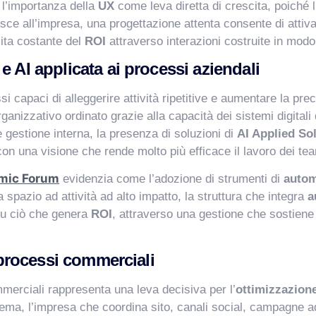
 l’importanza della
UX
come leva diretta di crescita, poiché l’
isce all’impresa, una progettazione attenta consente di attiva
ita costante del
ROI
attraverso interazioni costruite in modo
e AI applicata ai processi aziendali
i capaci di alleggerire attività ripetitive e aumentare la pr
anizzativo ordinato grazie alla capacità dei sistemi digitali 
gestione interna, la presenza di soluzioni di
AI Applied So
n una visione che rende molto più efficace il lavoro dei te
mic Forum
evidenzia come l’adozione di strumenti di
auto
a spazio ad attività ad alto impatto, la struttura che integra
a
su ciò che genera
ROI
, attraverso una gestione che sostiene 
e processi commerciali
ommerciali rappresenta una leva decisiva per l’
ottimizzazione
stema, l’impresa che coordina sito, canali social, campagne 