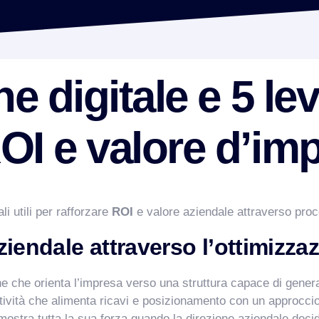
e digitale e 5 le
I e valore d’im
i utili per rafforzare
ROI
e valore aziendale attraverso proce
ziendale attraverso l’ottimizzaz
e che orienta l’impresa verso una struttura capace di generar
attività che alimenta ricavi e posizionamento con un approcc
e mostra tutta la sua forza quando la direzione aziendale deci