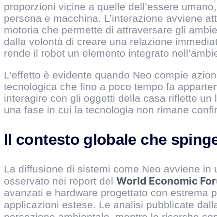
proporzioni vicine a quelle dell’essere umano
persona e macchina. L’interazione avviene attr
motoria che permette di attraversare gli ambi
dalla volontà di creare una relazione immediat
rende il robot un elemento integrato nell’amb
L’effetto è evidente quando Neo compie azioni
tecnologica che fino a poco tempo fa appartene
interagire con gli oggetti della casa riflette u
una fase in cui la tecnologia non rimane confina
Il contesto globale che sping
La diffusione di sistemi come Neo avviene in u
World Economic Fo
osservato nei report del
avanzati e hardware progettato con estrema pr
applicazioni estese. Le analisi pubblicate dall
percezione ambientale, mentre le ricerche co