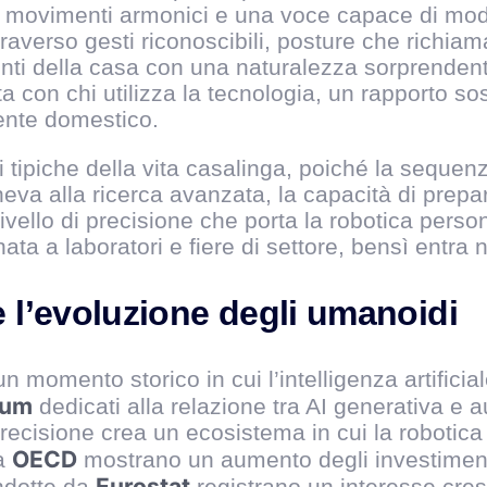
, movimenti armonici e una voce capace di modul
averso gesti riconoscibili, posture che richiam
enti della casa con una naturalezza sorprendent
a con chi utilizza la tecnologia, un rapporto s
iente domestico.
 tipiche della vita casalinga, poiché la seque
va alla ricerca avanzata, la capacità di prepar
n livello di precisione che porta la robotica per
ta a laboratori e fiere di settore, bensì entra n
e l’evoluzione degli umanoidi
n momento storico in cui l’intelligenza artific
rum
dedicati alla relazione tra AI generativa e
ecisione crea un ecosistema in cui la robotic
OECD
a
mostrano un aumento degli investimenti 
Eurostat
ndotte da
registrano un interesse cres